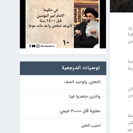
ري،
طرة
لتي
ية
توصيات المرجعیة
بية
التعاون وتوحيد الصف
اني
ان
والذين جاهدوا فينا
معاوية قَتَل ٣٠،٠٠٠ شيعي
ملة
سكن
احبب الخير
عبر