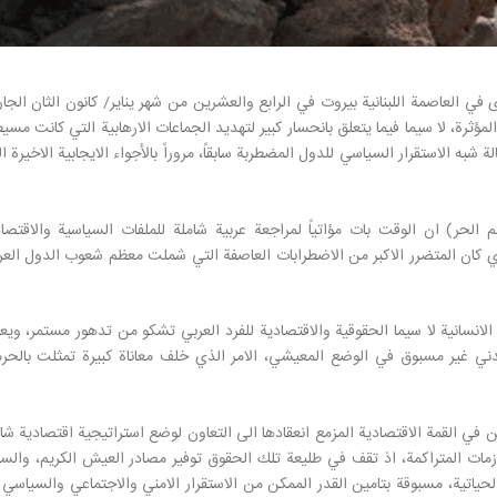
ى في العاصمة اللبنانية بيروت في الرابع والعشرين من شهر يناير/ كانون الثان الجا
لمؤثرة، لا سيما فيما يتعلق بانحسار كبير لتهديد الجماعات الارهابية التي كانت مسي
به الاستقرار السياسي للدول المضطربة سابقاً، مروراً بالأجواء الايجابية الاخيرة ا
الحر) ان الوقت بات مؤاتياً لمراجعة عربية شاملة للملفات السياسية والاقتصاد
ذي كان المتضرر الاكبر من الاضطرابات العاصفة التي شملت معظم شعوب الدول العر
لانسانية لا سيما الحقوقية والاقتصادية للفرد العربي تشكو من تدهور مستمر، ويع
ي غير مسبوق في الوضع المعيشي، الامر الذي خلف معاناة كبيرة تمثلت بالحرم
ن في القمة الاقتصادية المزمع انعقادها الى التعاون لوضع استراتيجية اقتصادية شا
لازمات المتراكمة، اذ تقف في طليعة تلك الحقوق توفير مصادر العيش الكريم، وال
حياتية، مسبوقة بتامين القدر الممكن من الاستقرار الامني والاجتماعي والسياسي 