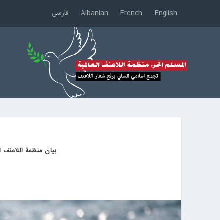
English
French
Albanian
فارسی
بيان منظمة اللاعنف ال