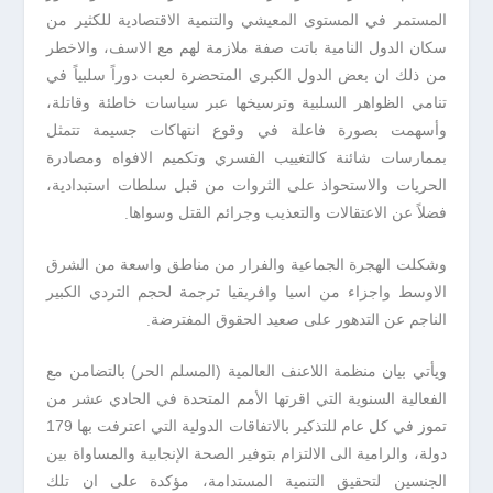
المستمر في المستوى المعيشي والتنمية الاقتصادية للكثير من
سكان الدول النامية باتت صفة ملازمة لهم مع الاسف، والاخطر
من ذلك ان بعض الدول الكبرى المتحضرة لعبت دوراً سلبياً في
تنامي الظواهر السلبية وترسيخها عبر سياسات خاطئة وقاتلة،
وأسهمت بصورة فاعلة في وقوع انتهاكات جسيمة تتمثل
بممارسات شائنة كالتغييب القسري وتكميم الافواه ومصادرة
الحريات والاستحواذ على الثروات من قبل سلطات استبدادية،
.
فضلاً عن الاعتقالات والتعذيب وجرائم القتل وسواها
وشكلت الهجرة الجماعية والفرار من مناطق واسعة من الشرق
الاوسط واجزاء من اسيا وافريقيا ترجمة لحجم التردي الكبير
.
الناجم عن التدهور على صعيد الحقوق المفترضة
ويأتي بيان منظمة اللاعنف العالمية (المسلم الحر) بالتضامن مع
الفعالية السنوية التي اقرتها الأمم المتحدة في الحادي عشر من
تموز في كل عام للتذكير بالاتفاقات الدولية التي اعترفت بها 179
دولة، والرامية الى الالتزام بتوفير الصحة الإنجابية والمساواة بين
الجنسين لتحقيق التنمية المستدامة، مؤكدة على ان تلك