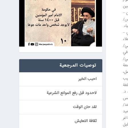
ين
ن –
يس/
اء.
 –
لاء
ي/
في
ي/
توصيات المرجعیة
معة
صل،
بيب
احبب الخير
غة
 د.
لاحدود قبل رفع الموانع الشرعية
ريس
عد/
لقد حان الوقت
ميد
غر
ثقافة التعايش
ليل