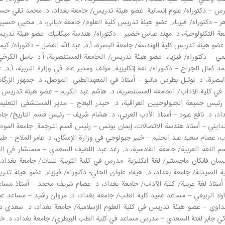
مدرس – دكتوراه/ علوم إنسانية. عضو هيئة تدريس/ جامعة بغداد، د. محمد تقي حس
لظاهر – دكتوراه/ فيزياء. عضو هيئة تدريس كلية العلوم/ جامعة ديالى، د. محيي حسي
معة التكنولوجية، د. مهند عباس خضير – دكتوراه/ هندسة ميكانيك. عضو هيئة تدر
عضو هيئة تدريس كلية الهندسة/ جامعة البصرة، أ.د. عبد الله الفضل – دكتوراه/ كيمي
ي – دكتوراه/ فيزياء. عضو هيئة تدريس/ الجامعة المستنصرية، أ.د. باسل الكرخي
كمال الجراح – دكتوراه/ لغة إنكليزية. مؤلف ومدير عام في وزارة التربية، أ.د. ع
صرة، د. نوئيل بطرس ماثيو – أستاذ في المعهدالطبي. الموصل، د. جمهور الزرگان
 في كلية الآداب/ الجامعة المستنصرية، د. هاشم عبد الكريم – عضو هيئة تدريس 
– رئيس جميعة الجيولوجيين العراقية، د. حيدر البعاج – مدير المستشفى التعليم
غداد، د. نافع عبود – أستاذ الأدب العربي، د. هشام شريف – رئيس قسم التاريخ/ جا
 الدايني – أستاذ هندسة الاتصالات، إيمان يونس – رئيس قسم الترجمة. جامعة المو
ب، عصام سعيد عبد الحليم – خبير جيولوجي في وزارة الإسكان، د. عامر الملاح – ط
 اللغة العربية/ جامعة القادسية، د. رعد عبد اللطيف السعدي – مستشار في الل
يسان فانكان ماجستير/ لغة انكليزية. مدرس في كلية التربية للبنات/ جامعة بغداد،
 الصيدلة/ جامعة بغداد، د. هيفاء علوان الحلي- دكتوراه/ فيزياء. عضو هيئة تد
– أستاذ لغة عربية/ كلية الآداب/ جامعة بغداد، د. عصام شريف محمد – أستاذ مسا
داؤد الربيعي – مساعد عميد كلية الطب/ جامعة بغداد، د. مروان رشيد – مساعد ع
هداوي – عضو هيئة تدريس في كلية العلوم الإسلامية/ جامعة بغداد، د. سعدي دا
زكي جابر لفتة السعدي – مدرس مساعد في كلية الطب البيطري/ جامعة بغداد، د. خ