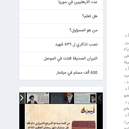
عدد الارهابيين في سوريا
هل تعلم؟
من هو المسؤول؟
.د.
ين.
نصب تذكاري ل ٥٣٩ شهيد
راه
طفى
النيران الصديقة قتلت في الموصل
يئة
.د.
600 ألف مسلم في ميانمار
ميد
ه –
.د.
عضو
 د.
الم
اء كانوا قد أحدثوا فتحة في جمجمته بطول 20 سم، أ.د.
يس/
لوم