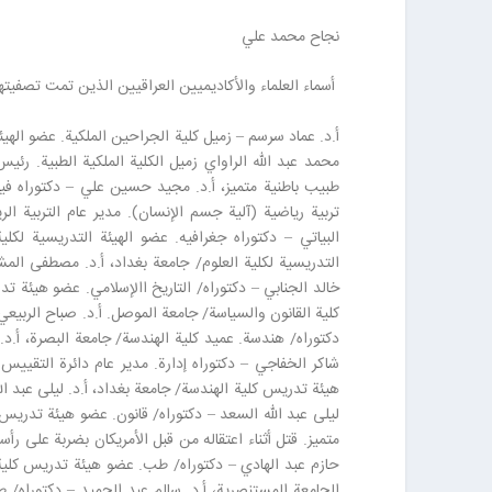
نجاح محمد علي
أسماء العلماء والأكاديميين العراقيين الذين تمت تصفيتهم منذ ٢٠٠٣ ولغاي
أ.د. عماد سرسم – زميل كلية الجراحين الملكية. عضو الهيئة ا
محمد عبد الله الراواي زميل الكلية الملكية الطبية. رئيس 
طبيب باطنية متميز، أ.د. مجيد حسين علي – دكتوراه فيزي
تربية رياضية (آلية جسم الإنسان). مدير عام التربية ال
البياتي – دكتوراه جغرافيه. عضو الهيئة التدريسية لكل
التدريسية لكلية العلوم/ جامعة بغداد، أ.د. مصطفى المش
خالد الجنابي – دكتوراه/ التاريخ االإسلامي. عضو هيئة ت
كلية القانون والسياسة/ جامعة الموصل. أ.د. صباح الربيعي 
دكتوراه/ هندسة. عميد كلية الهندسة/ جامعة البصرة، أ.د.
شاكر الخفاجي – دكتوراه إدارة. مدير عام دائرة التقييس 
هيئة تدريس كلية الهندسة/ جامعة بغداد، أ.د. ليلى عبد الل
ليلى عبد الله السعد – دكتوراه/ قانون. عضو هيئة تدريس ك
حازم عبد الهادي – دكتوراه/ طب. عضو هيئة تدريس كلية 
الجامعة المستنصرية، أ.د. سالم عبد الحميد – دكتوراه/ 