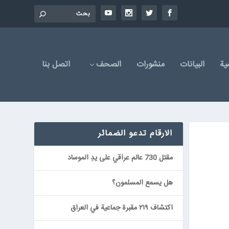
یة
البیانات
منشورات
الصحف
اتصل بنا
الارقام تدعو الضمائر
مقتل 730 عالم عراقي على يدِ الموساد
هل يسمع المسلمون؟
اكتشاف ٢١٩ مقبرة جماعية في العراق