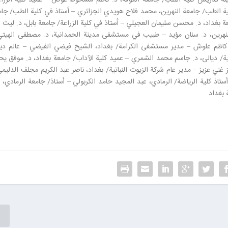
لية الطب/ جامعة النهرين، محمد فلاح هويدي الجزائري – أستاذ في كلية الطب/ جا
عة بغداد، د. محسن سليمان العجيلي – أستاذ في كلية الزراعة/ جامعة بابل، د. ليث 
لنهرين، د. سنان مؤيد – طبيب في مستشفى مدينة الحمدانية، د. مصطفى الهيتي
د. كاظم علوش – مدير مستشفى الكرامة/ بغداد، الشيخ فيضي الفيضي – عالم دي
ة/ ديالى، د. جاسم محمد الشمري – عميد كلية الآداب/ جامعة بغداد، د. موفق يح
 غني عزيز – مدير عام شركة الزيوت النباتية/ بغداد، ناصر عبد الكريم مجلف الدليم
اذ كلية الرياضة/ الرمادي، عبد المجيد حامد الكربولي – أستاذ/ جامعة الرمادي، 
 بغداد