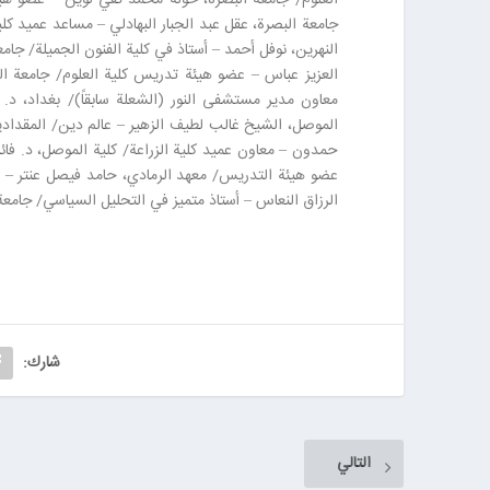
جامعة البصرة، عقل عبد الجبار البهادلي – مساعد عميد ك
النهرين، نوفل أحمد – أستاذ في كلية الفنون الجميلة/ جام
العزيز عباس – عضو هيئة تدريس كلية العلوم/ جامعة ا
معاون مدير مستشفى النور (الشعلة سابقاً)/ بغداد، 
الموصل، الشيخ غالب لطيف الزهير – عالم دين/ المقدادي
حمدون – معاون عميد كلية الزراعة/ كلية الموصل، د. فائز
عضو هيئة التدريس/ معهد الرمادي، حامد فيصل عنتر – أست
الرزاق النعاس – أستاذ متميز في التحليل السياسي/ جامعة
شارك:
التالي