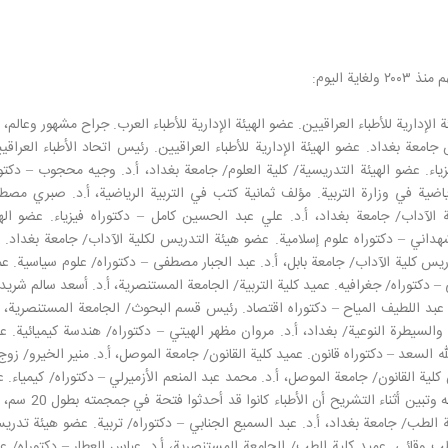
ة اليوم:
لإدارية للأطباء العراقيين. عضو الهيئة الإدارية للأطباء العرب. جراح مشهور وعالم، أ
جامعة بغداد. عضو الهيئة الإدارية للأطباء العراقيين. رئيس اتحاد الأطباء العراقي
اء. عضو الهيئة التدريسية/ كلية العلوم/ جامعة بغداد، أ.د. وجيه محجوب – دكتو
رياضية في وزارة التربية. مؤلف ثمانية كتب في التربية الرياضية، أ.د. صبري مص
ية الآداب/ جامعة بغداد، أ.د. علي عبد الحسين كامل – دكتوراه فيزياء. عضو اله
هداني – دكتوراه علوم إسلامية. عضو هيئة التدريس لكلية الآداب/ جامعة بغداد. أ
دريس كلية الآداب/ جامعة بابل، أ.د. عبد الجبار مصطفى – دكتوراه/ علوم سياسية. ع
– دكتوراه/ جغرافيه. عميد كلية التربية/ الجامعة المستنصرية، أ.د. أسعد سالم شريد
 عبد اللطيف المياح – دكتوراه اقتصاد. رئيس قسم البحوث/ الجامعة المستنصرية، أ
والسيطرة النوعية/ بغداد، أ.د. مروان مظهر الهيتي – دكتوراه/ هندسة كيميائية. 
ه السعد – دكتوراه قانون. عميد كلية القانون/ جامعة الموصل، أ.د. منير الخيرو/ زوج
لية القانون/ جامعة الموصل، أ.د. محمد عبد المنعم الأزميرلي – دكتوراه/ كيمياء. ع
متميز. قتل أثناء اعتقاله من قبل الأمريكان بضربة على رأسه وتبين أثناء التشريح أن الأطب
الطب/ جامعة بغداد، أ.د. عبد السميع الجنابي – دكتوراه/ تربية. عضو هيئة تدر
طب وقائي. عميد كلية الطب/ الجامعة المستنصرية، أ.د. عباس العطار – دكتوراه/ ع