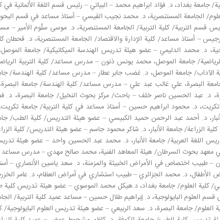
ة/ جامعة بغداد، د. فؤاد ابراهيم محمد – البياتي – رئيس قسم اللغة الألمانية في ك
لعلوم/ الجامعة المستنصرية، د. محمد نجيب القيسي – أستاذ مساعد في قسم البحو
 قسم التربية/ كلية التربية/ الجامعة المستنصرية، د. موسى سلّوم الأمير – مس
جرجيس – أستاذ مساعد/ كلية الإدارة والاقتصاد/ الجامعة المستنصرية، د. قحطان ك
ية، د. محمد الدليمي – عضو هيئة تدريس الهندسة الميكانيكية/ جامعة الموصل، 
الرياضية/ جامعة الموصل، محمد يونس ذنون – مدرس مساعد/ كلية التربية الرياضي
ية الآداب/ جامعة الموصل، د. غضب جابر عطار – مدرس مساعد/ كلية الهندسة/ جام
جامعة البصرة، علي غالب عبد علي – مدرس مساعد/ كلية الهندسة/ جامعة البصرة، 
ة، د. عبد الحسين ناصر خلف – باحث/ مركز بحوث النخيل/ جامعة البصرة، د. ف
تكريت، د. محمود ابراهيم حسين – أستاذ مساعد في كلية التربية/ جامعة تكريت، 
نبار، د. أحمد عبد الرحمن حميد الكبيسي – عضو هيئة التدريس/ كلية الطب/ جام
كلية الزراعة/ جامعة الأنبار، د. شاكر محمود جاسم – عضو هيئة التدريس/ كلية الزرا
دريس اللغة العربية/ جامعة الأنبار، د. محمد عبد الحسين واحد – عضو هيئة تدر
 في معهد بحوث السرطان/ هيئة المعاهد الفنية، محمد صالح مهدي – مدرس مساعد 
ن – طبيب اختصاص في الأمراض الخبيثة والمزمنة، د. سعد ياسين الأنصاري – أستا
 الأطفال، د. محمد الجزائري – طبيب استشاري في أمراض العظام، د. عامر الخزر
/ كلية العلوم/ جامعة بغداد، د.هيكل محمد الموسوي – عضو هيئة تدريس كلية 
سم العلوم البايولوجية، د. إبراهيم طلال حسين – مساعد عميد كلية التربية/ الجا
ية العلوم/ جامعة البصرة، د. سعد الربيعي – عضو هيئة تدريس العلوم البايولوجية/ ك
ئة تدريس كلية الطب/ جامعة الكوفة، د. كاظم مشحوط عوض – عميد كلية الزراع