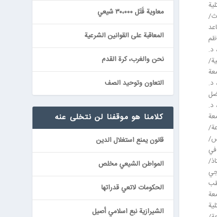
لية
معاوية قَتَل ٣٠،٠٠٠ شيعي
ث/
اعد
المعاقبة على القوانين الشرعية
اظم
د.
نحن والغرب، كرة القدم
ة/
عة
د.
التعاون وتوحيد الصف
ضل
د.
عة
كلامنا هو موقفنا لن نتخلى عنه
عة/
يس/
قانون يمنع استغلال الدين
في
ذ/
المواطن الشيعي مخلص
جي
طب
الحكومات لاتعي قدراتها
معة
لية
الشيرازية نبع اسلامي أصيل
ة/