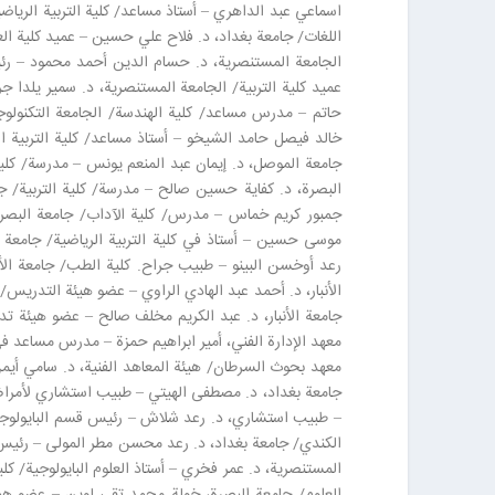
اسماعي عبد الداهري – أستاذ مساعد/ كلية التربية الرياضي
اللغات/ جامعة بغداد، د. فلاح علي حسين – عميد كلية ا
الجامعة المستنصرية، د. حسام الدين أحمد محمود – رئيس
عميد كلية التربية/ الجامعة المستنصرية، د. سمير يلدا 
حاتم – مدرس مساعد/ كلية الهندسة/ الجامعة التكنولوج
خالد فيصل حامد الشيخو – أستاذ مساعد/ كلية التربية 
جامعة الموصل، د. إيمان عبد المنعم يونس – مدرسة/ كل
البصرة، د. كفاية حسين صالح – مدرسة/ كلية التربية/ 
جمبور كريم خماس – مدرس/ كلية الآداب/ جامعة البصر
موسى حسين – أستاذ في كلية التربية الرياضية/ جامعة 
رعد أوخسن البينو – طبيب جراح. كلية الطب/ جامعة الأ
الأنبار، د. أحمد عبد الهادي الراوي – عضو هيئة التدريس/ 
جامعة الأنبار، د. عبد الكريم مخلف صالح – عضو هيئة ت
معهد الإدارة الفني، أمير ابراهيم حمزة – مدرس مساعد
معهد بحوث السرطان/ هيئة المعاهد الفنية، د. سامي أيم
جامعة بغداد، د. مصطفى الهيتي – طبيب استشاري لأمراض
– طبيب استشاري، د. رعد شلاش – رئيس قسم البايولوجي
الكندي/ جامعة بغداد، د. رعد محسن مطر المولى – رئيس ق
المستنصرية، د. عمر فخري – أستاذ العلوم البايولوجية/ كل
العلوم/ جامعة البصرة، خولة محمد تقي لوين – عضو هي