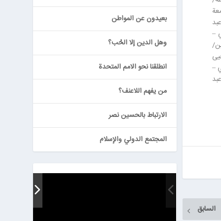
معة
بعيدون عن المواطن
عبد
 –
وهل الدين إلا الحُب؟
ن/
يى
انطلقنا نحو الامم المتحدة
ي –
عبد
من يفهم اللاعنف؟
الارتباط بالحسين نصر
المجتمع الدولي والإسلام
السابق