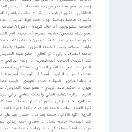
إنسانية. عضو هيئة تدريس/ جامعة بغداد، أ.د. باسم ال
الطالقاني – دكتوراه/ فيزياء نووية، أ.د. طالب ابراهيم ا
دكتوراه/ هندسة دينامية الهواء. عضو هيئة تدريس/ الجا
الجامعة التكنولوجية، أ.د. خالد شريدة – دكتوراه/ هندسة. 
عضو هيئة تدريس/ جامعة البصرة، أ.د. محمد فلاح الدليم
دكتوراه/ كيمياء. عضو هيئة تدريس/ جامعة بغداد، د.محمد 
داؤد – مساعد رئيس الجامعة للشؤون العلمية/ جامعة الب
جامعة البصرة، د. زكي ذاكر العاني – عضو هيئة التدريس
كلية التربية/ الجامعة المستنصرية، د. وسام الهاشمي 
البصرة، د. ناصر عبد الأمير العبيدي – أستاذ في جامعة ب
بغداد، د. مروان الراوي – أستاذ في الهندسة، أمير مزهر
د. سهاد العبادي – طبيبة، د. صادق العبيدي – طبيب أعصا
عيون، د. حكيم مالك الزيدي – عضو هيئة التدريس/ قسم
العربية. وزارة التعليم العالي والبحث العلمي، رافي سرك
مصطفى محمد الهيتي- دكتوراه/ علوم الصيدلة. عميد كلية
كلية العلوم للبنات/ جامعة بغداد، د. نافعة حمود خلف 
التاريخ. كلية الآداب/ جامعة بغداد، د. حسان عبد علي 
كلية الهندسة/ جامعة بغداد، د. سعدي أحمد زيدان الف
مرعب – أستاذ مساعد في كلية الآداب/ جامعة بغداد، د. 