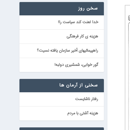
سخن روز
خدا لعنت كند سياست را!
هزينه ی كار فرهنگى
راهپيمائيهاى أخير سازمان يافته نسيت؟
گور خوابى، شمشيرى دولبه!
سخنی از آرمان ها
رفتار ناشايست
هزينه آشتى با مردم