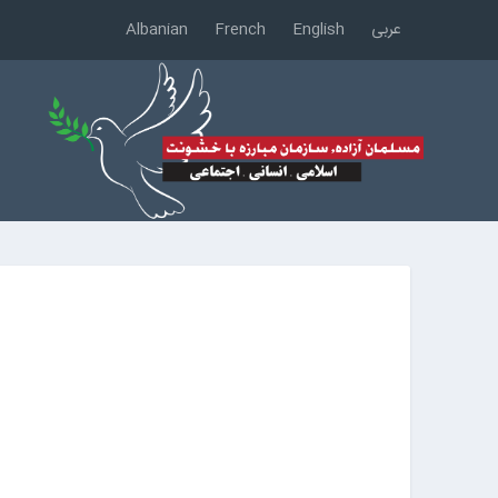
عربی
English
French
Albanian