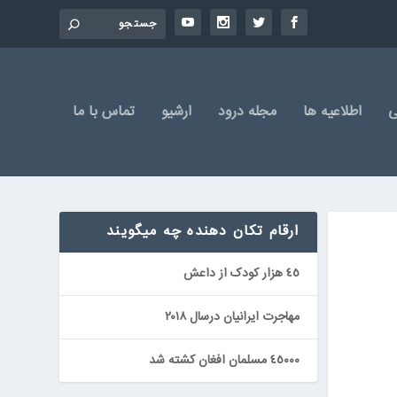
ی
اطلاعیه ها
مجله درود
ارشیو
تماس با ما
ارقام تكان دهنده چه ميگويند
٤٥ هزار کودک از داعش
مهاجرت ایرانیان درسال ٢٠١٨
٤٥٠٠٠ مسلمان افغان كشته شد