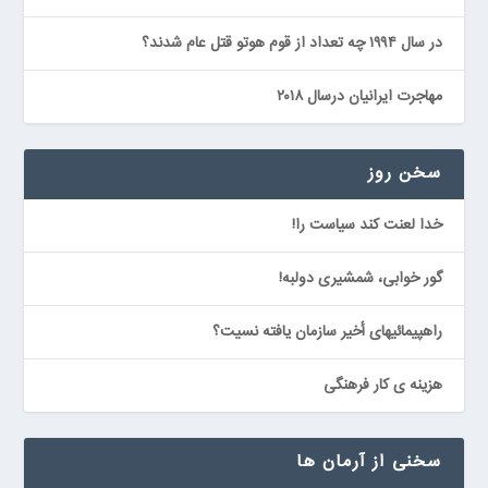
در سال ۱۹۹۴ چه تعداد از قوم هوتو قتل عام شدند؟
مهاجرت ایرانیان درسال ٢٠١٨
سخن روز
خدا لعنت كند سياست را!
گور خوابى، شمشيرى دولبه!
راهپيمائيهاى أخير سازمان يافته نسيت؟
هزينه ی كار فرهنگى
سخنی از آرمان ها