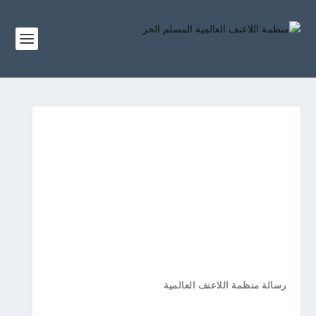
رسالة منظمة اللاعنف العالمية
بيان منظمة اللاعنف العالمية بمناسبة ذكرى نيلسون مانديلا:
أيقونة السلام ونهج الإنسانية الخالد...