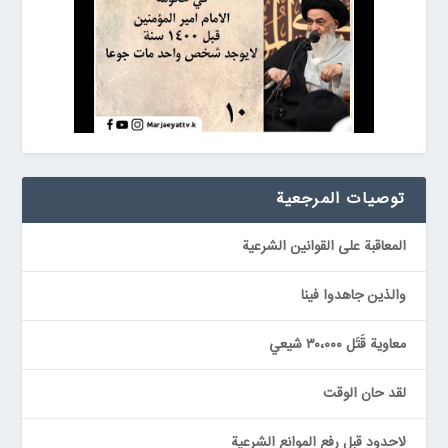
توصيات المرجعیة
المعاقبة على القوانين الشرعية
والذين جاهدوا فينا
معاوية قَتَل ٣٠،٠٠٠ شيعي
لقد حان الوقت
لاحدود قبل رفع الموانع الشرعية