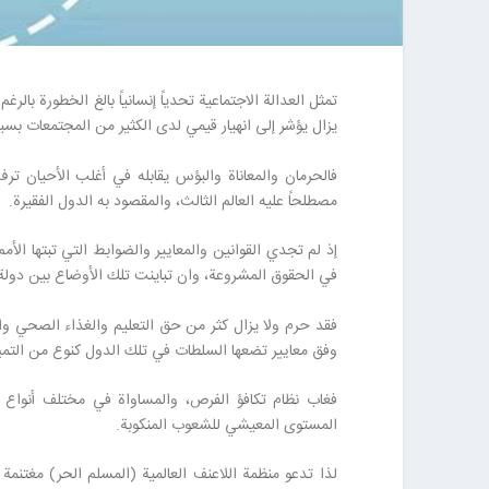
تمثل العدالة الاجتماعية تحدياً إنسانياً بالغ الخطورة بالر
يزال يؤشر إلى انهيار قيمي لدى الكثير من المجتمعات بسب
فالحرمان والمعاناة والبؤس يقابله في أغلب الأحيان تر
مصطلحاً عليه العالم الثالث، والمقصود به الدول الفقيرة.
إذ لم تجدي القوانين والمعايير والضوابط التي تبتها الأم
في الحقوق المشروعة، وان تباينت تلك الأوضاع بين دولة
فقد حرم ولا يزال كثر من حق التعليم والغذاء الصحي وا
وفق معايير تضعها السلطات في تلك الدول كنوع من التمييز ا
فغاب نظام تكافؤ الفرص، والمساواة في مختلف أنواع الف
المستوى المعيشي للشعوب المنكوبة.
لذا تدعو منظمة اللاعنف العالمية (المسلم الحر) مغتنمة