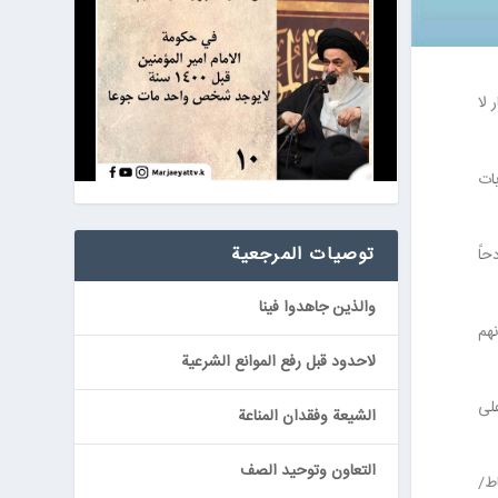
 لا
بات
توصيات المرجعیة
حاً
والذين جاهدوا فينا
نهم
لاحدود قبل رفع الموانع الشرعية
على
الشيعة وفقدان المناعة
التعاون وتوحيد الصف
اط/