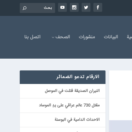
یة
البیانات
منشورات
الصحف
اتصل بنا
الارقام تدعو الضمائر
النيران الصديقة قتلت في الموصل
مقتل 730 عالم عراقي على يدِ الموساد
الاحداث الدامية في البوسنة