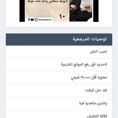
توصيات المرجعیة
احبب الخير
لاحدود قبل رفع الموانع الشرعية
معاوية قَتَل ٣٠،٠٠٠ شيعي
لقد حان الوقت
والذين جاهدوا فينا
ثقافة التعايش