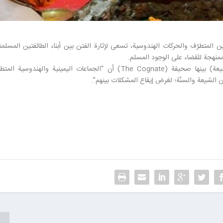
مين المتطرّف والحركات الهندوسية، تسعى لإثارة الفتن بين أبناء الطائفتين المسلم
ممنهجة للقضاء على الوجود المسلم.
وذكرت صحف ووكالات هندية، تابعتها (وكالة أخبار الشيعة) بينها صحيفة (The Cognate) أن “الجماعات اليمينية والهندوسية ا
ين الشيعة والسنّة؛ لغرض إيقاع المشكلات بينهم”.