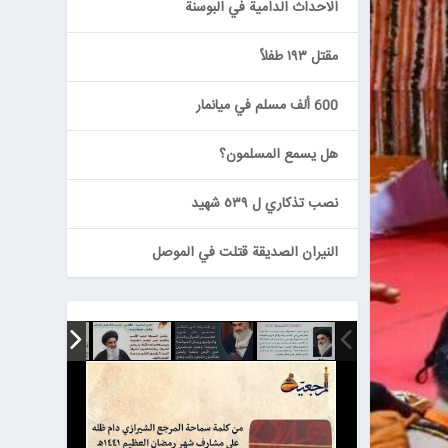
الاحداث الدامية في البوسنة
مقتل ١٩٣ طفلاً
600 ألف مسلم في ميانمار
هل يسمع المسلمون؟
نصب تذكاري ل ٥٣٩ شهيد
النيران الصديقة قتلت في الموصل