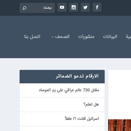
یة
البیانات
منشورات
الصحف
اتصل بنا
الارقام تدعو الضمائر
مقتل 730 عالم عراقي على يدِ الموساد
هل تعلم؟
اسرائيل قتلت ١٦ طفلاً