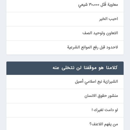
معاوية قَتَل ٣٠،٠٠٠ شيعي
احبب الخير
التعاون وتوحيد الصف
لاحدود قبل رفع الموانع الشرعية
كلامنا هو موقفنا لن نتخلى عنه
الشيرازية نبع اسلامي أصيل
منشور حقوق الانسان
لو دامت لغيرك !
من يفهم اللاعنف؟