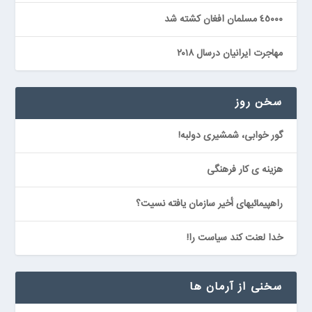
٤٥٠٠٠ مسلمان افغان كشته شد
مهاجرت ایرانیان درسال ٢٠١٨
سخن روز
گور خوابى، شمشيرى دولبه!
هزينه ی كار فرهنگى
راهپيمائيهاى أخير سازمان يافته نسيت؟
خدا لعنت كند سياست را!
سخنی از آرمان ها