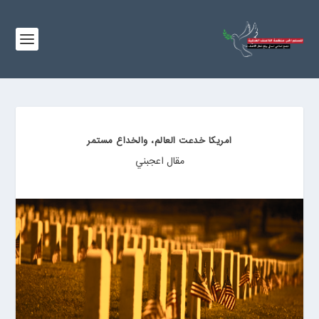
امريكا خدعت العالم، والخداع مستمر
مقال اعجبني