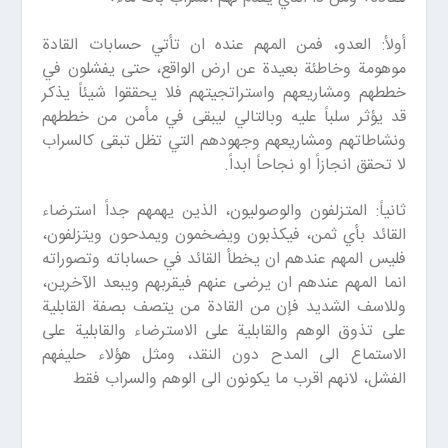
أولأ: العدو، فمن المهم عنده ان تأتي حسابات القادة
موهومة وخاطئة بعيدة عن ارض الواقع، حتى يفشلون في
خططهم ومشاريعهم واستراتجيتهم فلا يحققوا شيئاً يذكر
قد يؤثر سلباً عليه وبالتالي ليبقى في مأمن من خططهم
ونشاطاتهم ومشاريعهم وجهودهم التي تظل تبقى كالسراب
لا تحقق انجازاً او نجاحاً ابداً.
ثانياً: المتزلفون والوصوليون، الذين يهمهم جداً استرضاء
القائد بأي ثمن، فيكذبون ويضخمون ويمدحون ويتزلفون،
فليس المهم عندهم ان يخطأ القائد في حساباته وتصوراته
انما المهم عندهم ان يرضى عنهم فيقربهم ويبعد الآخرين،
وللاسف الشديد فإن من القادة من يتصف بصفة القابلية
على تذوق الوهم والقابلية على الاسترضاء والقابلية على
الاستماع الى المدح دون النقد، ومثل هؤلاء حليفهم
الفشل، لانهم اقرب ما يكونون الى الوهم والسراب فقط