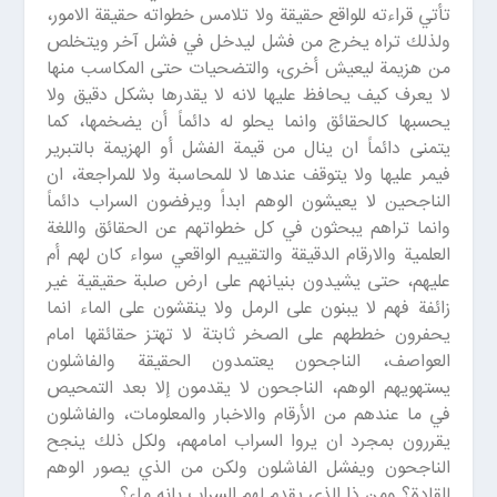
تأتي قراءته للواقع حقيقة ولا تلامس خطواته حقيقة الامور،
ولذلك تراه يخرج من فشل ليدخل في فشل آخر ويتخلص
من هزيمة ليعيش أخرى، والتضحيات حتى المكاسب منها
لا يعرف كيف يحافظ عليها لانه لا يقدرها بشكل دقيق ولا
يحسبها كالحقائق وانما يحلو له دائماً أن يضخمها، كما
يتمنى دائماً ان ينال من قيمة الفشل أو الهزيمة بالتبرير
فيمر عليها ولا يتوقف عندها لا للمحاسبة ولا للمراجعة، ان
الناجحين لا يعيشون الوهم ابداً ويرفضون السراب دائماً
وانما تراهم يبحثون في كل خطواتهم عن الحقائق واللغة
العلمية والارقام الدقيقة والتقييم الواقعي سواء كان لهم أم
عليهم، حتى يشيدون بنيانهم على ارض صلبة حقيقية غير
زائفة فهم لا يبنون على الرمل ولا ينقشون على الماء انما
يحفرون خططهم على الصخر ثابتة لا تهتز حقائقها امام
العواصف، الناجحون يعتمدون الحقيقة والفاشلون
يستهويهم الوهم، الناجحون لا يقدمون إلا بعد التمحيص
في ما عندهم من الأرقام والاخبار والمعلومات، والفاشلون
يقررون بمجرد ان يروا السراب امامهم، ولكل ذلك ينجح
الناجحون ويفشل الفاشلون ولكن من الذي يصور الوهم
للقادة؟ ومن ذا الذي يقدم لهم السراب بانه ماء؟